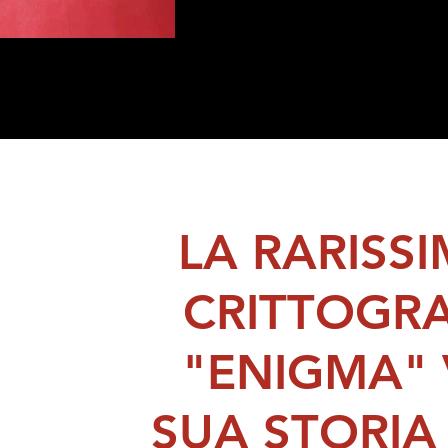
LA RARISS
CRITTOGRA
"ENIGMA" 
SUA STORIA